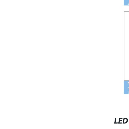
UV LED PER RETROFITTING DELLA
STAMPANTE
LED