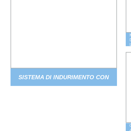
SISTEMA DI INDURIMENTO CON
LUCE UV LED PER STAMPA DI
ETICHETTE FLEXO 360-420NM
395NM INDURIMENTO CON LUCE