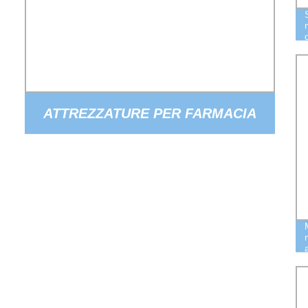
ATTREZZATURE PER FARMACIA
CHIMICA REAZIONE DI
RISCALDAMENTO MISCELAZIONE
SERBATOIO DI STOCCAGGIO