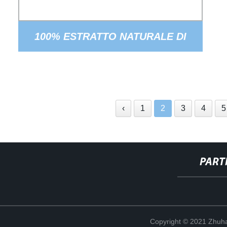
100% ESTRATTO NATURALE DI
ARNICA MONTANA 10: 1
‹
1
2
3
4
5
PART
Copyright © 2021 Zhuhai