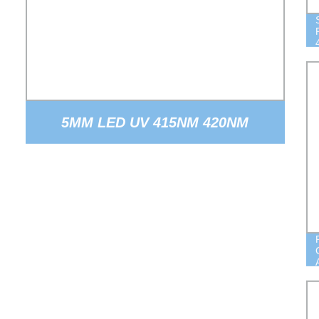
5MM LED UV 415NM 420NM
VENDITA ALL′INGROSSO LED BLU
REALE